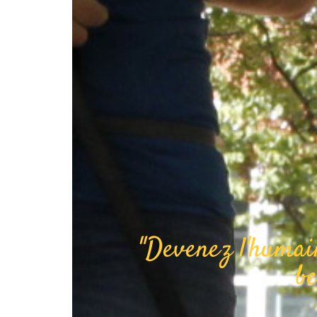
"Devenez l'humai
be