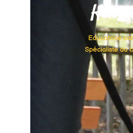
Heloïs
Educatrice can
Spécialiste du