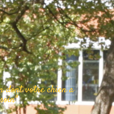
n dont votre chien a
soin"