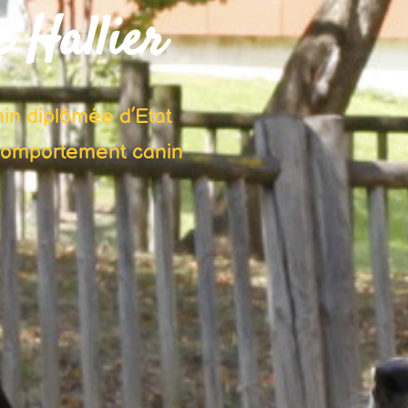
e Hallier
in diplômée d’Etat
 comportement canin